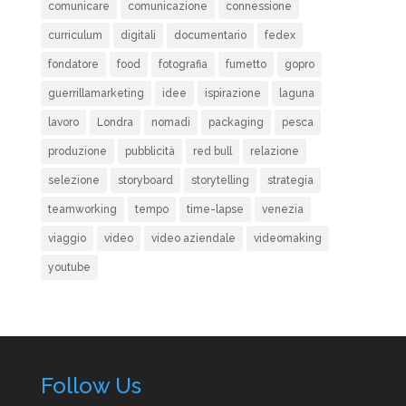
comunicare
comunicazione
connessione
curriculum
digitali
documentario
fedex
fondatore
food
fotografia
fumetto
gopro
guerrillamarketing
idee
ispirazione
laguna
lavoro
Londra
nomadi
packaging
pesca
produzione
pubblicità
red bull
relazione
selezione
storyboard
storytelling
strategia
teamworking
tempo
time-lapse
venezia
viaggio
video
video aziendale
videomaking
youtube
Follow Us