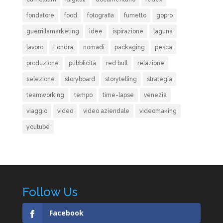
fondatore
food
fotografia
fumetto
gopro
guerrillamarketing
idee
ispirazione
laguna
lavoro
Londra
nomadi
packaging
pesca
produzione
pubblicità
red bull
relazione
selezione
storyboard
storytelling
strategia
teamworking
tempo
time-lapse
venezia
viaggio
video
video aziendale
videomaking
youtube
Follow Us
Facebook