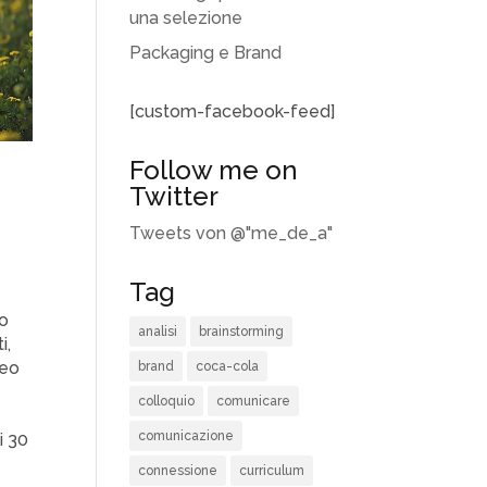
una selezione
Packaging e Brand
[custom-facebook-feed]
Follow me on
Twitter
Tweets von @"me_de_a"
Tag
do
analisi
brainstorming
i,
deo
brand
coca-cola
colloquio
comunicare
comunicazione
i 30
connessione
curriculum