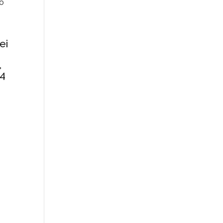
no
ei
,
 4