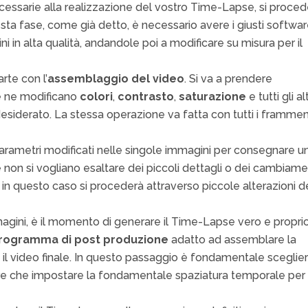
ecessarie alla realizzazione del vostro Time-Lapse, si proce
esta fase, come già detto, è necessario avere i giusti softwa
ni in alta qualità, andandole poi a modificare su misura per il
arte con l’
assemblaggio del video
. Si va a prendere
e ne modificano
colori
,
contrasto
,
saturazione
e tutti gli alt
 desiderato. La stessa operazione va fatta con tutti i framment
rametri modificati nelle singole immagini per consegnare u
non si vogliano esaltare dei piccoli dettagli o dei cambiame
 in questo caso si procederà attraverso piccole alterazioni d
magini, è il momento di generare il Time-Lapse vero e proprio
rogramma di post produzione
adatto ad assemblare la
il video finale. In questo passaggio è fondamentale sceglier
ltre che impostare la fondamentale spaziatura temporale per 