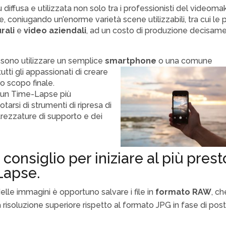
diffusa e utilizzata non solo tra i professionisti del videomak
, coniugando un’enorme varietà scene utilizzabili, tra cui le 
rali
e
video aziendali
, ad un costo di produzione decisam
ssono utilizzare un semplice
smartphone
o una comune
utti gli appassionati di creare
oro scopo finale.
e un Time-Lapse più
arsi di strumenti di ripresa di
trezzature di supporto e dei
onsiglio per iniziare al più prest
-Lapse.
elle immagini è opportuno salvare i file in
formato RAW
, ch
 risoluzione superiore rispetto al formato JPG in fase di pos