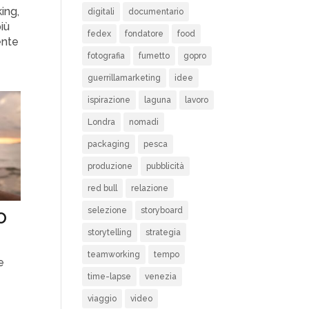
ing,
digitali
documentario
più
fedex
fondatore
food
ente
fotografia
fumetto
gopro
guerrillamarketing
idee
ispirazione
laguna
lavoro
Londra
nomadi
packaging
pesca
produzione
pubblicità
red bull
relazione
o
selezione
storyboard
storytelling
strategia
teamworking
tempo
e
time-lapse
venezia
t
viaggio
video