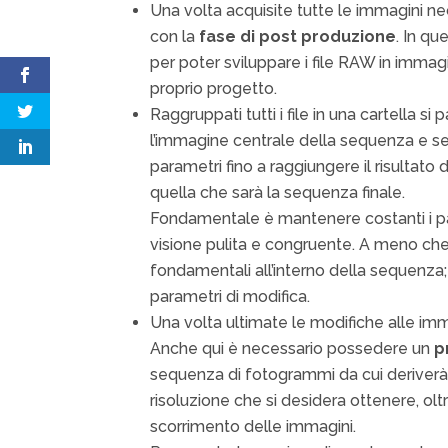
Una volta acquisite tutte le immagini n
con la
fase di post produzione
. In qu
per poter sviluppare i file RAW in immagi
proprio progetto.
Raggruppati tutti i file in una cartella si p
l’immagine centrale della sequenza e s
parametri fino a raggiungere il risultato
quella che sarà la sequenza finale.
Fondamentale è mantenere costanti i pa
visione pulita e congruente. A meno che 
fondamentali all’interno della sequenza;
parametri di modifica.
Una volta ultimate le modifiche alle im
Anche qui è necessario possedere un
p
sequenza di fotogrammi da cui deriverà 
risoluzione che si desidera ottenere, o
scorrimento delle immagini.