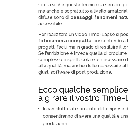
Ciò fa sì che questa tecnica sia sempre più 
ma anche e soprattutto a livello amatoriale
diffuse sono di
paesaggi
,
fenomeni natu
accessibile.
Per realizzare un video Time-Lapse si po
fotocamera
co
mpatta
, consentendo a t
progetti facili, ma in grado di restituire il l
Se l’ambizione è invece quella di produrr
complesso e spettacolare, è necessario dot
alta qualità, ma anche delle necessarie at
giusti software di post produzione.
Ecco qualche semplice c
a girare il vostro Time
Innanzitutto, al momento delle riprese d
consentiranno di avere una qualità e una
produzione.