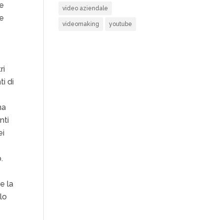
de
video aziendale
re
videomaking
youtube
ri
i di
na
nti
ei
.
e la
lo