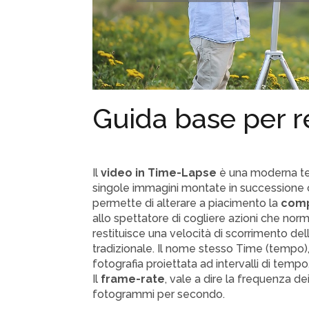
Guida base per r
Il
video in Time-Lapse
è una moderna tec
singole immagini montate in successione
permette di alterare a piacimento la
comp
allo spettatore di cogliere azioni che no
restituisce una velocità di scorrimento de
tradizionale. Il nome stesso Time (tempo),
fotografia proiettata ad intervalli di tempo
Il
frame-rate
, vale a dire la frequenza de
fotogrammi per secondo.