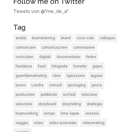
Follow me on Twitter
Tweets von @"me_de_a"
Tag
analisi
brainstorming
brand
coca-cola
colloquio
comunicare
comunicazione
connessione
curriculum
digitali
documentario
fedex
fondatore
food
fotografia
fumetto
gopro
guerrillamarketing
idee
ispirazione
laguna
lavoro
Londra
nomadi
packaging
pesca
produzione
pubblicità
red bull
relazione
selezione
storyboard
storytelling
strategia
teamworking
tempo
time-lapse
venezia
viaggio
video
video aziendale
videomaking