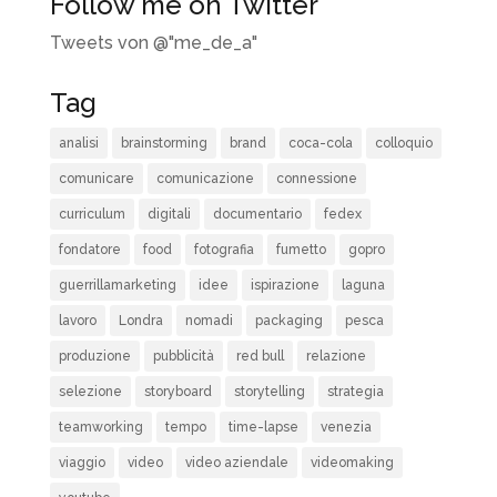
Follow me on Twitter
Tweets von @"me_de_a"
Tag
analisi
brainstorming
brand
coca-cola
colloquio
comunicare
comunicazione
connessione
curriculum
digitali
documentario
fedex
fondatore
food
fotografia
fumetto
gopro
guerrillamarketing
idee
ispirazione
laguna
lavoro
Londra
nomadi
packaging
pesca
produzione
pubblicità
red bull
relazione
selezione
storyboard
storytelling
strategia
teamworking
tempo
time-lapse
venezia
viaggio
video
video aziendale
videomaking