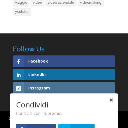
viaggio
video
video aziendale
videomaking
youtube
Follow Us
Facebook
LinkedIn
Instagram
Condividi
Condividi con i tuoi amici!
Questo sito utilizza i cookie per migliorare la tua esperienza di
navigazione ed inviarti pubblicità e servizi in linea con le tue
PRIVACY & COOKIE POLICY