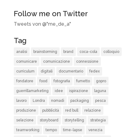
Follow me on Twitter
Tweets von @"me_de_a"
Tag
analisi
brainstorming
brand
coca-cola
colloquio
comunicare
comunicazione
connessione
curriculum
digitali
documentario
fedex
fondatore
food
fotografia
fumetto
gopro
guerrillamarketing
idee
ispirazione
laguna
lavoro
Londra
nomadi
packaging
pesca
produzione
pubblicità
red bull
relazione
selezione
storyboard
storytelling
strategia
teamworking
tempo
time-lapse
venezia