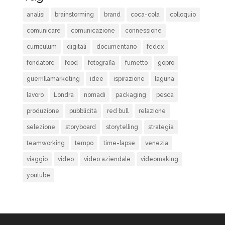
analisi
brainstorming
brand
coca-cola
colloquio
comunicare
comunicazione
connessione
curriculum
digitali
documentario
fedex
fondatore
food
fotografia
fumetto
gopro
guerrillamarketing
idee
ispirazione
laguna
lavoro
Londra
nomadi
packaging
pesca
produzione
pubblicità
red bull
relazione
selezione
storyboard
storytelling
strategia
teamworking
tempo
time-lapse
venezia
viaggio
video
video aziendale
videomaking
youtube