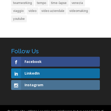
teamworking
tempo
time-lapse
venezia
viaggio
video
video aziendale
videomaking
youtube
Follow Us
Facebook
LinkedIn
Instagram