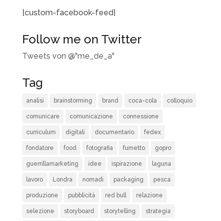
[custom-facebook-feed]
Follow me on Twitter
Tweets von @"me_de_a"
Tag
analisi
brainstorming
brand
coca-cola
colloquio
comunicare
comunicazione
connessione
curriculum
digitali
documentario
fedex
fondatore
food
fotografia
fumetto
gopro
guerrillamarketing
idee
ispirazione
laguna
lavoro
Londra
nomadi
packaging
pesca
produzione
pubblicità
red bull
relazione
selezione
storyboard
storytelling
strategia