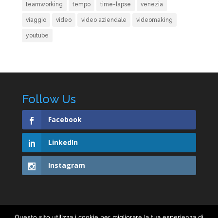
teamworking
tempo
time-lapse
venezia
viaggio
video
video aziendale
videomaking
youtube
Follow Us
Facebook
LinkedIn
Instagram
Questo sito utilizza i cookie per migliorare la tua esperienza di