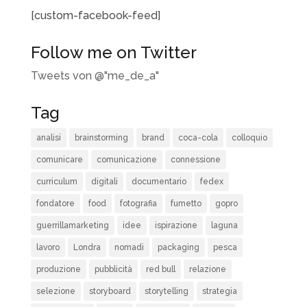
[custom-facebook-feed]
Follow me on Twitter
Tweets von @"me_de_a"
Tag
analisi
brainstorming
brand
coca-cola
colloquio
comunicare
comunicazione
connessione
curriculum
digitali
documentario
fedex
fondatore
food
fotografia
fumetto
gopro
guerrillamarketing
idee
ispirazione
laguna
lavoro
Londra
nomadi
packaging
pesca
produzione
pubblicità
red bull
relazione
selezione
storyboard
storytelling
strategia