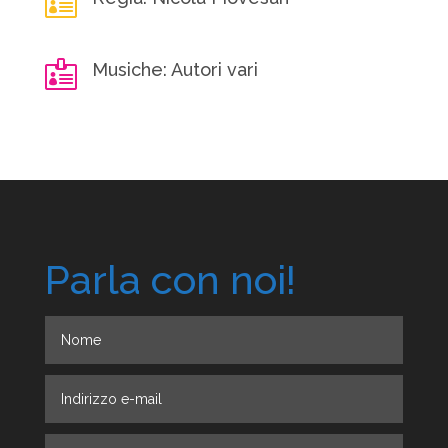


Musiche: Autori vari
Parla con noi!