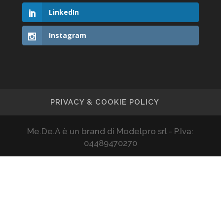
LinkedIn
Instagram
PRIVACY & COOKIE POLICY
Me.De.A è un brand di Modelpro srl - P.Iva:
04489470270