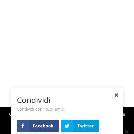
Condividi
Condividi con i tuoi amici!
Questo sito utilizza i cookie per migliorare la tua esperienza di
navigazione ed inviarti pubblicità e servizi in linea con le tue
Facebook
Twitter
preferenze. Chiudendo questo banner, scorrendo questa
pagina o cliccando su qualunque suo elemento acconsenti